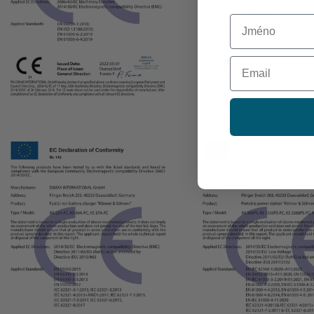
First Name
Email