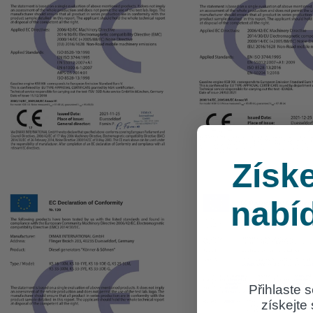
Získe
nabí
Přihlaste 
získejte