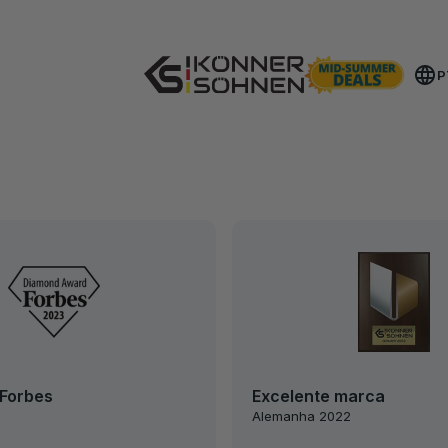
Obtenha a Sua Bateria Extra 🎁 Kits a Bateria de 20V
P
 Forbes
Excelente marca
Alemanha 2022