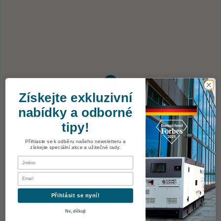
Získejte exkluzivní
nabídky a odborné
tipy!
Přihlaste se k odběru našeho newsletteru a
získejte speciální akce a užitečné rady.
First Name
Email
Přihlásit se nyní!
Ne, děkuji