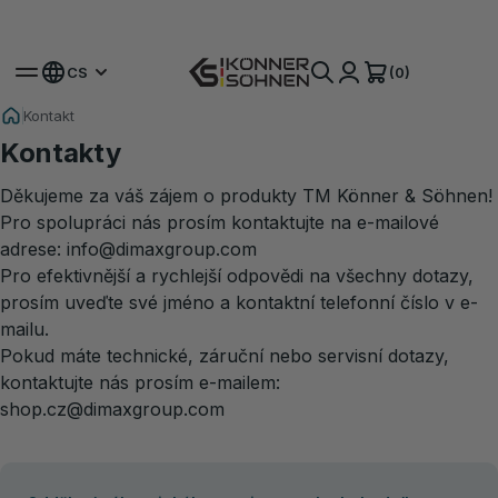
Získejte svou bonusovou baterii 🎁 Sady na baterie 20V
(0)
CS
Kontakt
Kontakty
Děkujeme za váš zájem o produkty TM Könner & Söhnen!
Pro spolupráci nás prosím kontaktujte na e-mailové
adrese:
info@dimaxgroup.com
Pro efektivnější a rychlejší odpovědi na všechny dotazy,
prosím uveďte své jméno a kontaktní telefonní číslo v e-
mailu.
Pokud máte technické, záruční nebo servisní dotazy,
kontaktujte nás prosím e-mailem:
shop.cz@dimaxgroup.com