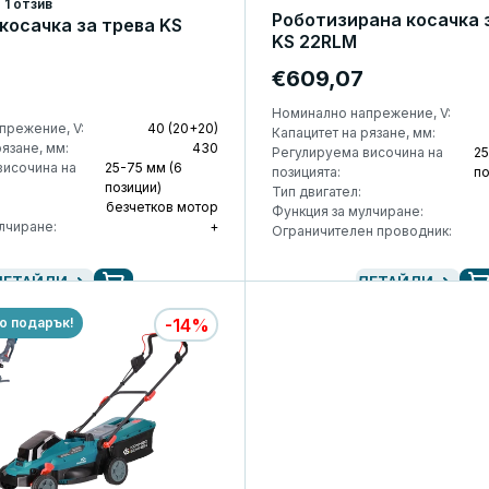
1 отзив
Роботизирана косачка 
косачка за трева KS
KS 22RLM
€609,07
Номинално напрежение, V:
прежение, V:
40 (20+20)
Капацитет на рязане, мм:
рязане, мм:
430
Регулируема височина на
25
височина на
25-75 мм (6
позицията:
п
позиции)
Тип двигател:
безчетков мотор
Функция за мулчиране:
лчиране:
+
Ограничителен проводник:
ДЕТАЙЛИ
ДЕТАЙЛИ
о подарък!
-14%