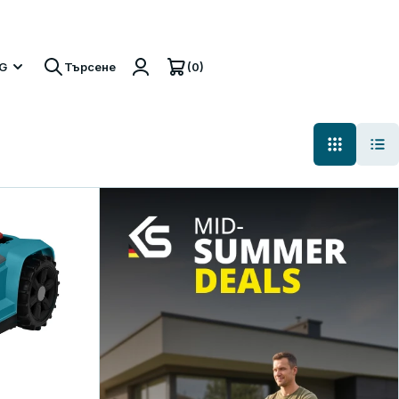
кти
(0)
G
Търсене