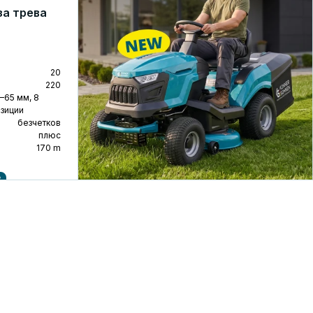
за трева
20
220
–65 мм, 8
озиции
безчетков
плюс
170 m