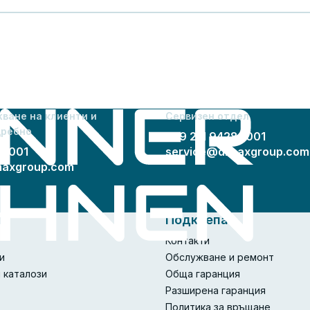
ване на клиенти и
Сервизен отдел
дребно
+49 211 94289001
89001
service@dimaxgroup.com
maxgroup.com
ия
Подкрепа
Контакти
и
Обслужване и ремонт
 каталози
Обща гаранция
Разширена гаранция
Политика за връщане