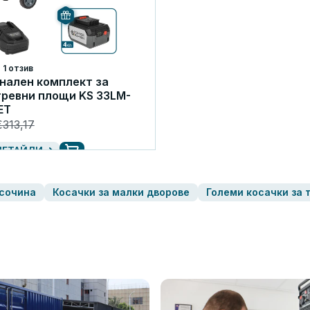
1 отзив
нален комплект за
тревни площи KS 33LM-
ET
€313,17
ДЕТАЙЛИ
исочина
Косачки за малки дворове
Големи косачки за 