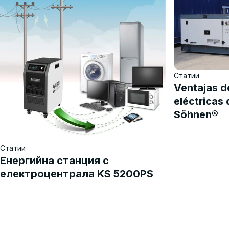
Статии
Ventajas d
eléctricas 
Söhnen®
Статии
Енергийна станция с
електроцентрала KS 5200PS