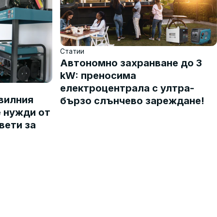
Статии
Автономно захранване до 3
kW: преносима
електроцентрала с ултра-
авилния
бързо слънчево зареждане!
е нужди от
вети за