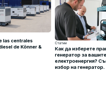
e las centrales
Статии
diesel de Könner &
Как да изберете пр
генератор за вашит
електроенергия? Съ
избор на генератор.