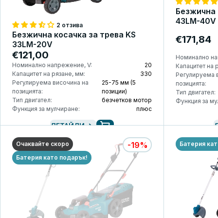
Безжична 
43LM-40V
2 отзива
Безжична косачка за трева KS
€171,84
33LM-20V
€121,00
Номинално на
Номинално напрежение, V:
20
Капацитет на 
Капацитет на рязане, мм:
330
Регулируема 
Регулируема височина на
25-75 мм (5
позицията:
позицията:
позиции)
Тип двигател:
Тип двигател:
безчетков мотор
Функция за му
Функция за мулчиране:
плюс
ДЕТАЙЛИ
Очаквайте скоро
-19%
Батерия кат
Батерия като подарък!