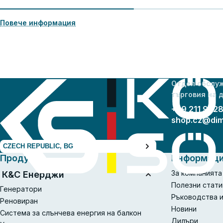
Повече информация
Отдел обслуж
търговия на 
+49 211 942
shop.cz@di
CZECH REPUBLIC, BG
Продукти
Информац
За компанията
К&С Енерджи
Полезни стати
Генератори
Ръководства и
Реновиран
Новини
Система за слънчева енергия на балкон
Дилъри