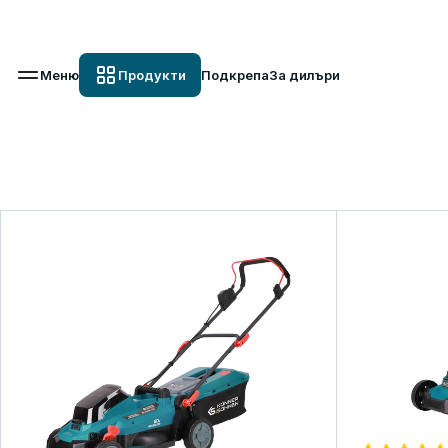
Вз
Меню
Продукти
Подкрепа
За дилъри
Акумулаторни ко
K&S Garden
Акумулаторни косачки
Акумулаторните косачки на Könner & Söhnen® с безч
висока ефективност, дълъг експлоатационен живот и
Функцията за мулчиране и регулируемата височина на
оптимална грижа за тревата, докато липсата на кабе
време на работа.
ВИЖТЕ АСОРТИМЕНТА
ПОЛ