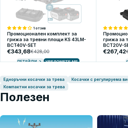
1 отзив
Промоционален комплект за
Промоцио
грижа за тревни площи KS 43LM-
грижа за 
BCT40V-SET
BCT20V-S
€343,68
€267,42
€428,00
ДЕТАЙЛИ
УВЕДОМЕТЕ МЕ
Едноръчни косачки за трева
Косачки с регулируема в
Компактни косачки за трева
Полезен