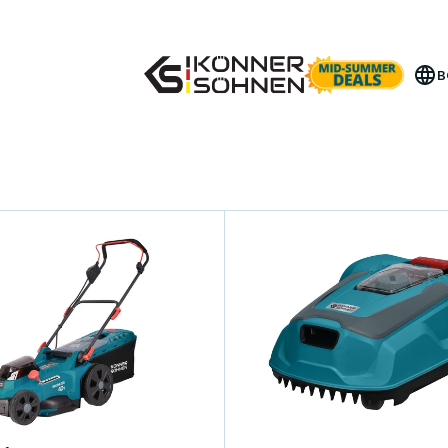
емете своя бонус батерия 🎁 20V Батерийни Компле
B
сачки
еткови мотори гарантират
 намалени нива на шум.
 рязане осигуряват
ли повишава удобството по
УЧЕТЕ КОНСУЛТАЦИЯ