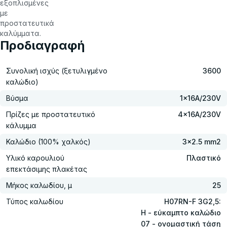
εξοπλισμένες
με
προστατευτικά
καλύμματα.
Προδιαγραφή
Συνολική ισχύς (ξετυλιγμένο
3600
καλώδιο)
Βύσμα
1x16Α/230V
Πρίζες με προστατευτικό
4x16Α/230V
κάλυμμα
Καλώδιο (100% χαλκός)
3x2.5 mm2
Υλικό καρουλιού
Πλαστικό
επεκτάσιμης πλακέτας
Μήκος καλωδίου, μ
25
Τύπος καλωδίου
H07RN-F 3G2,5:
H - εύκαμπτο καλώδιο
07 - ονομαστική τάση