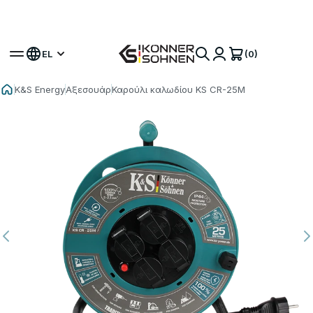
Αποκτήστε το Δώρο σας Μπαταρία 🎁 Σετ με
Μπαταρία 20V
(0)
EL
K&S Energy
Αξεσουάρ
Καρούλι καλωδίου KS CR-25M