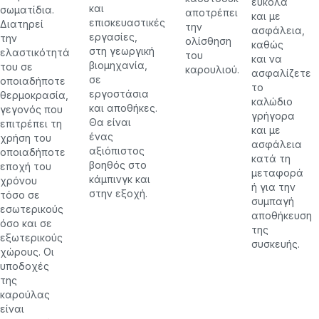
εύκολα
και
σωματίδια.
αποτρέπει
και με
επισκευαστικές
Διατηρεί
την
ασφάλεια,
εργασίες,
την
ολίσθηση
καθώς
στη γεωργική
ελαστικότητά
του
και να
βιομηχανία,
του σε
καρουλιού.
ασφαλίζετε
σε
οποιαδήποτε
το
εργοστάσια
θερμοκρασία,
καλώδιο
και αποθήκες.
γεγονός που
γρήγορα
Θα είναι
επιτρέπει τη
και με
ένας
χρήση του
ασφάλεια
αξιόπιστος
οποιαδήποτε
κατά τη
βοηθός στο
εποχή του
μεταφορά
κάμπινγκ και
χρόνου
ή για την
στην εξοχή.
τόσο σε
συμπαγή
εσωτερικούς
αποθήκευση
όσο και σε
της
εξωτερικούς
συσκευής.
χώρους. Οι
υποδοχές
της
καρούλας
είναι