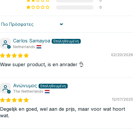
0
0
Sort by
Carlos Samayoa
Netherlands
02/20/2026
Waw super product, is en anrader 👌
Ανώνυμος
The Netherlands
12/07/2025
Degelijk en goed, wel aan de prijs, maar voor wat hoort
wat.