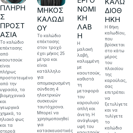
ΕΡΓΟ
ΚΑΛΩ
ΠΛΉΡΗ
ΝΟΜΙ
ΜΉΚΟΣ
ΔΙΟΘ
Σ
ΚΉ
ΚΑΛΩΔΊ
ΉΚΗ
ΠΡΟΣΤ
ΛΑΒ
ΟΥ
Η θήκη
ΑΣΊΑ
καλωδίου,
Ή
Το καλώδιο
που
επέκτασης
Το καλώδιο
Η
βρίσκεται
στον τροχό
επέκτασης
μαλακή
στο κάτω
έχει μήκος 25
από
λαβή,
μέρος
μέτρα και
καουτσούκ
καλυμμένη
του
είναι
είναι
με
πλαισίου
κατάλληλο
πλήρως
καουτσούκ,
της
για
προστατευμένο
καθιστά
καρούλας,
απομακρυσμένη
από την
τη
σας
σύνδεση 4
υγρασία, τα
μεταφορά
επιτρέπει
ηλεκτρικών
βιομηχανικά
του
να
συσκευών
και
καρουλιού
ξετυλίγετε
ταυτόχρονα.
γεωργικά
απλή και
και να
Μπορεί να
χημικά, το
άνετη. Η
τυλίγετε
χρησιμοποιηθεί
ηλιακό φως
ανάγλυφη
το
για
και τα
υφή του
καλώδιο
κατασκευαστικές
στερεά
καουτσούκ