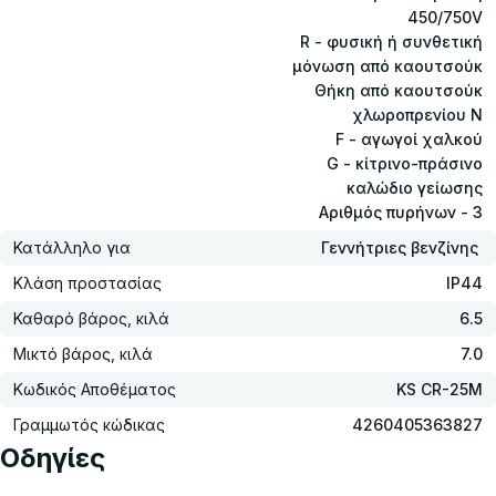
450/750V
R - φυσική ή συνθετική
μόνωση από καουτσούκ
Θήκη από καουτσούκ
χλωροπρενίου Ν
F - αγωγοί χαλκού
G - κίτρινο-πράσινο
καλώδιο γείωσης
Αριθμός πυρήνων - 3
Κατάλληλο για
Γεννήτριες βενζίνης
Κλάση προστασίας
IP44
Καθαρό βάρος, κιλά
6.5
Μικτό βάρος, κιλά
7.0
Κωδικός Αποθέματος
KS CR-25M
Γραμμωτός κώδικας
4260405363827
Οδηγίες