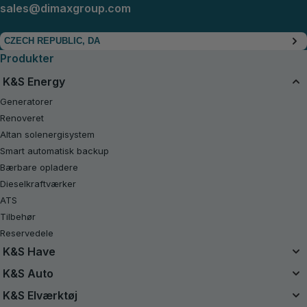
sales@dimaxgroup.com
CZECH REPUBLIC, DA
Produkter
K&S Energy
Generatorer
Renoveret
Altan solenergisystem
Smart automatisk backup
Bærbare opladere
Dieselkraftværker
ATS
Tilbehør
Reservedele
K&S Have
Enhedsbatterisystem
K&S Auto
20V batteridrevne sæt
Luftkompressorer
K&S Elværktøj
Renoveret