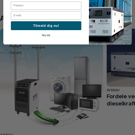
First Name
Email
Andre artikler
Tilmeld dig nu!
Nej tak
Artikler
Fordele v
dieselkra
Artikler